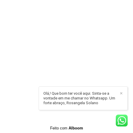
Olá,! Que bom ter você aqui. Sinta-se a
✕
vontade em me chamar no Whatsapp. Um
forte abraço, Rosangela Solano
Feito com
Alboom